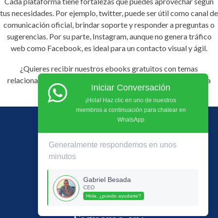
Cada plataforma tiene fortalezas que puedes aprovechar según
tus necesidades. Por ejemplo, twitter, puede ser útil como canal de
comunicación oficial, brindar soporte y responder a preguntas o
sugerencias. Por su parte, Instagram, aunque no genera tráfico
web como Facebook, es ideal para un contacto visual y ágil.
¿Quieres recibir nuestros ebooks gratuitos con temas
relacionados a marketing digital? Haz clic en este
enlace
para
Iniciar Conversación
recibirlos vía Messenger.
¡Hola! Haz clic en uno de nuestros
miembros a continuación para chatear en
WhatsApp
Generalmente respondemos en unos
minutos
+573012783620 / +573012140763
gabriel.besada@gmail.com
Gabriel Besada
CEO
Centro Empresarial Blue Gardens Of. 712
Hola, ¿puedo ayudarte?
Barranquilla, Colombia