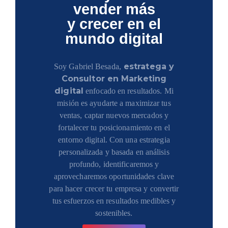
vender más
y crecer en el
mundo digital
estratega y
Soy Gabriel Besada,
Consultor en Marketing
digital
enfocado en resultados. Mi
misión es ayudarte a maximizar tus
ventas, captar nuevos mercados y
fortalecer tu posicionamiento en el
entorno digital. Con una estrategia
personalizada y basada en análisis
profundo, identificaremos y
aprovecharemos oportunidades clave
para hacer crecer tu empresa y convertir
tus esfuerzos en resultados medibles y
sostenibles.