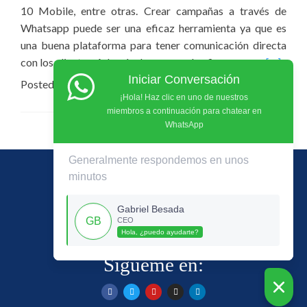
10 Mobile, entre otras. Crear campañas a través de
Whatsapp puede ser una eficaz herramienta ya que es
una buena plataforma para tener comunicación directa
con los clientes. Además de eso, puede afirmarse con
[…]
Iniciar Conversación
Posted in
Mentorías de Marketing Digital
Leave a comment
¡Hola! Haz clic en uno de nuestros
miembros a continuación para chatear en
WhatsApp
Generalmente respondemos en unos
minutos
+573012783620 / +573012140763
gabriel.besada@gmail.com
Gabriel Besada
CEO
Centro Empresarial Blue Gardens Of. 712
Hola, ¿puedo ayudarte?
Barranquilla, Colombia
Sigueme en: