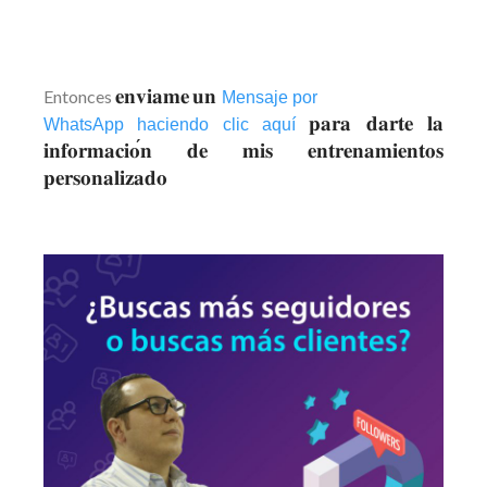
𝐞𝐧𝐯𝐢𝐚𝐦𝐞
𝐮𝐧
Entonces
Mensaje por
𝐩𝐚𝐫𝐚
𝐝𝐚𝐫𝐭𝐞
𝐥𝐚
WhatsApp haciendo clic aquí
𝐢𝐧𝐟𝐨𝐫𝐦𝐚𝐜𝐢𝐨
𝐧
𝐝𝐞
𝐦𝐢𝐬
𝐞𝐧𝐭𝐫𝐞𝐧𝐚𝐦𝐢𝐞𝐧𝐭𝐨𝐬
𝐩𝐞𝐫𝐬𝐨𝐧𝐚𝐥𝐢𝐳𝐚𝐝𝐨