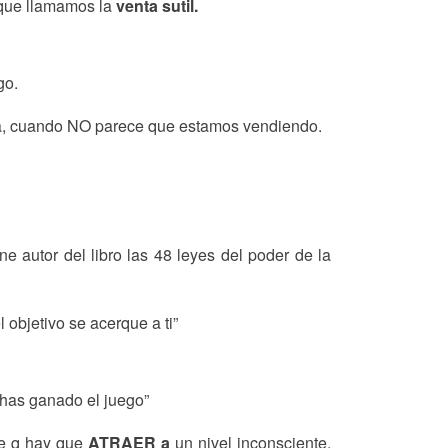
 que llamamos la
venta sutil.
go.
ea, cuando NO parece que estamos vendiendo.
 autor del libro las 48 leyes del poder de la
objetivo se acerque a ti”
 has ganado el juego”
de q hay que
ATRAER a
un nivel inconsciente,