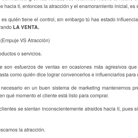
e hacia tí, entonces la atracción y el enamoramiento inicial, es 
e es quién tiene el control, sin embargo tú has estado influen
grando
LA VENTA.
(Empuje VS Atracción)
ductos o servicios.
e son esfuerzos de ventas en ocasiones más agresivos que b
asta como quién dice lograr convencerlos e influenciarlos para
á necesario en un buen sistema de marketing mantenernos pre
n qué momento el cliente está listo para comprar.
clientes se sientan inconscientemente atraídos hacia tí, pues 
uscamos la atracción.