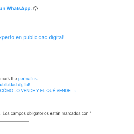
r un WhatsApp.
🙂
xperto en publicidad digital!
kmark the
permalink
.
blicidad digital!
L CÓMO LO VENDE Y EL QUÉ VENDE
→
.
Los campos obligatorios están marcados con
*