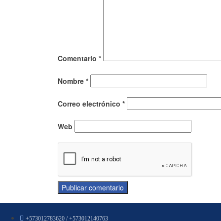
Comentario
*
Nombre
*
Correo electrónico
*
Web
+573012783620 / +573012140763